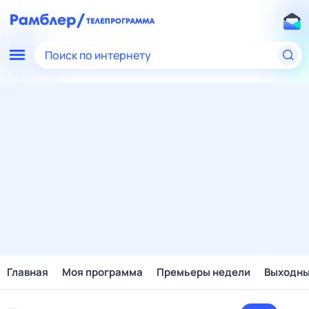
Поиск по интернету
Главная
Моя программа
Премьеры недели
Выходн