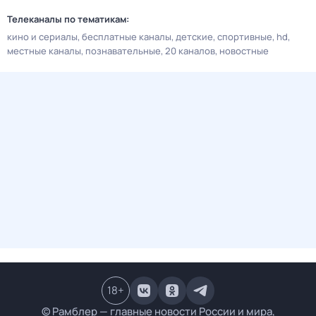
Телеканалы по тематикам:
кино и сериалы
бесплатные каналы
детские
спортивные
hd
местные каналы
познавательные
20 каналов
новостные
18
+
© Рамблер — главные новости России и мира,