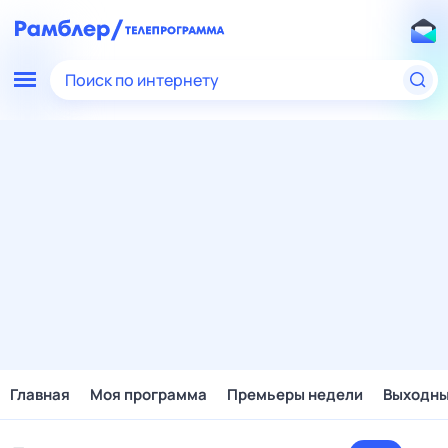
Поиск по интернету
Главная
Моя программа
Премьеры недели
Выходн