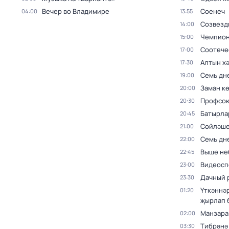
Вечер во Владимире
Cөенеч
04:00
13:55
Созвезд
14:00
Чемпион
15:00
Соотече
17:00
Алтын х
17:30
Семь дн
19:00
Заман к
20:00
Профсою
20:30
Батырла
20:45
Сөйләше
21:00
Семь дн
22:00
Выше не
22:45
Видеосп
23:00
Дачный 
23:30
Үткәннә
01:20
җырлап 
Манзара
02:00
Тибрәнә
03:30