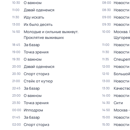
О важном
Новости
10:30
08:00
Давай оденемся
Новости
11:00
08:30
Иду искать
Новости
11:30
09:00
Их было десять
Новости
13:00
09:30
Молодые и сильные выживут.
Москва.
14:50
10:00
Проклятие выживших
Щугоре
За базар
Новости
18:45
11:00
Точка зрения
Новости
19:00
11:30
О важном
Спецреп
19:30
11:35
Давай оденемся
Новости
20:00
12:00
Спорт сториз
Большой
20:30
12:10
Стейк от кутюр
Новости
21:00
13:00
За базар
Качеств
22:45
13:30
О важном
Новости
23:00
14:00
Точка зрения
Сити
23:30
14:30
Ипподром
Москва -
00:00
14:50
За базар
Новости
01:45
15:00
Спорт сториз
Новости
02:00
15:30