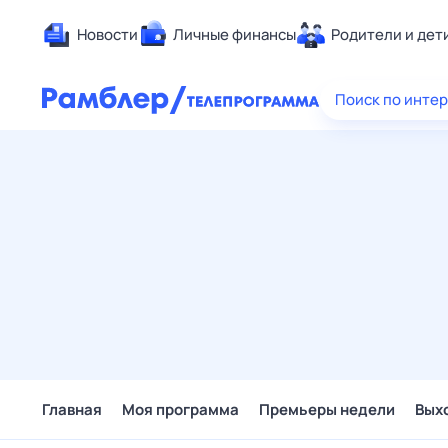
Новости
Личные финансы
Родители и дет
Здоровье
Поиск по инте
Развлечен
Дом и уют
Спорт
Карьера
Авто
Технологи
Жизненные
Сберегаем
Гороскопы
Главная
Моя программа
Премьеры недели
Вых