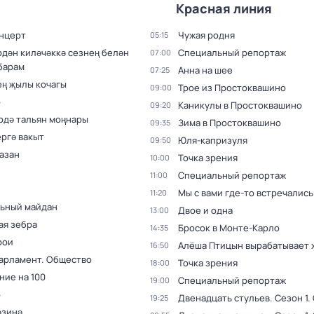
Красная линия
нцерт
Чужая родня
05:15
рдән киләчәккә сезнең белән
Специальный репортаж
07:00
барам
Анна на шее
07:25
ң җылы кочагы
Трое из Простоквашино
09:00
р
Каникулы в Простоквашино
09:20
рдә тальян моңнары
Зима в Простоквашино
09:35
ргә вакыт
Юля-капризуля
09:50
азан
Точка зрения
10:00
Специальный репортаж
11:00
Мы с вами где-то встречались
11:20
ьный майдан
Двое и одна
13:00
ая зебра
Бросок в Монте-Карло
14:35
рои
Алёша Птицын вырабатывает 
16:50
Парламент. Общество
Точка зрения
18:00
ние на 100
Специальный репортаж
19:00
р
Двенадцать стульев
. Сезон 1
.
19:25
әзинә