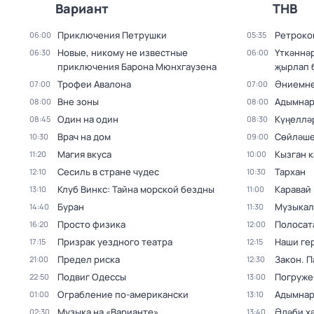
Вариант
ТНВ
Приключения Петрушки
Ретроко
06:00
05:35
Новые, никому не известные
Үткәннә
06:30
06:00
приключения Барона Мюнхгаузена
җырлап 
Трофеи Авалона
Әниемне
07:00
07:00
Вне зоны
Адымна
08:00
08:00
Один на один
Күңеллә
08:45
08:30
Врач на дом
Сөйләше
10:30
09:00
Магия вкуса
Кызган к
11:20
10:00
Сесиль в стране чудес
Тархан
12:10
10:30
Клуб Винкс: Тайна морской бездны
Каравай
13:10
11:00
Буран
Музыкал
14:40
11:30
Просто физика
Полосат
16:20
12:00
Призрак уездного театра
Наши ге
17:15
12:15
Предел риска
Закон. 
21:00
12:30
Подвиг Одессы
Погруже
22:50
13:00
Ограбление по-американски
Адымна
01:00
13:10
Музыка на «Варианте»
Әдәби х
02:30
13:40