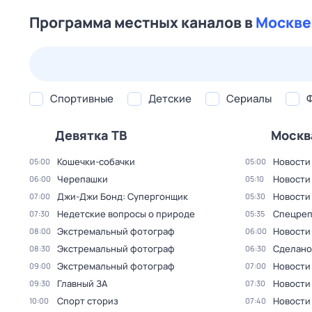
Программа местных каналов в
Москве
23 июл,
чт
24 июл,
пт
25 июл,
сб
26 июл,
вс
Спортивные
Детские
Сериалы
Девятка ТВ
Москв
Кошечки-собачки
Новости
05:00
05:00
Черепашки
Новости
06:00
05:10
Джи-Джи Бонд: Супергонщик
Новости
07:00
05:30
Недетские вопросы о природе
Спецреп
07:30
05:35
Экстремальный фотограф
Новости
08:00
06:00
Экстремальный фотограф
Сделано
08:30
06:30
Экстремальный фотограф
Новости
09:00
07:00
Главный ЗА
Новости
09:30
07:30
Спорт сториз
Новости
10:00
07:40