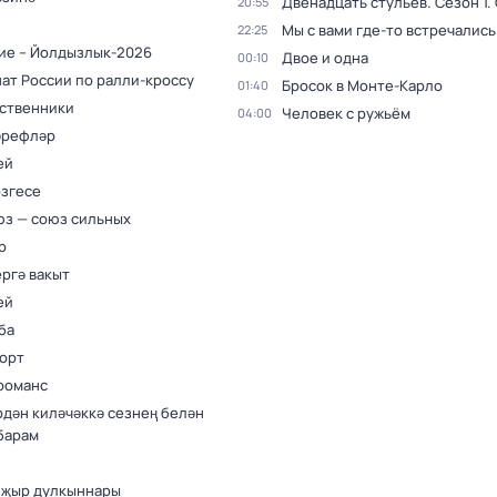
Двенадцать стульев
. Сезон 1
.
20:55
Мы с вами где-то встречались
22:25
ие – Йолдызлык-2026
Двое и одна
00:10
ат России по ралли-кроссу
Бросок в Монте-Карло
01:40
ственники
Человек с ружьём
04:00
әрефләр
ей
өзгесе
з — союз сильных
р
ргә вакыт
ей
ба
орт
романс
рдән киләчәккә сезнең белән
барам
 җыр дулкыннары