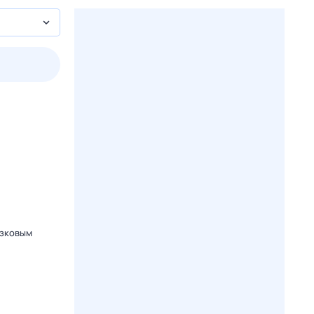
пт
1 авг,
сб
2 авг,
вс
3 авг,
пн
4 авг,
вт
Вчера
Сегод
азковым