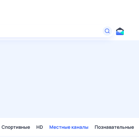
Спортивные
HD
Местные каналы
Познавательные