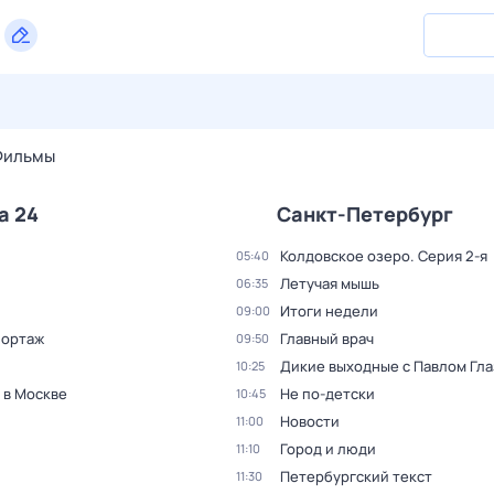
27 июл,
пн
28 июл,
вт
29 июл,
ср
30 июл,
чт
31 июл,
Фильмы
а 24
Санкт-Петербург
Колдовское озеро
. Серия 2-я
05:40
Летучая мышь
06:35
Итоги недели
09:00
ортаж
Главный врач
09:50
Дикие выходные с Павлом Гл
10:25
 в Москве
Не по-детски
10:45
Новости
11:00
Город и люди
11:10
Петербургский текст
11:30