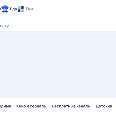
и
Еда
Ещё
Почта
рнету
ия и отдых
Поиск
Погода
ТВ-программа
и и тренды
 ситуации
 вместе
Помощь
одные
Кино и сериалы
Бесплатные каналы
Детские