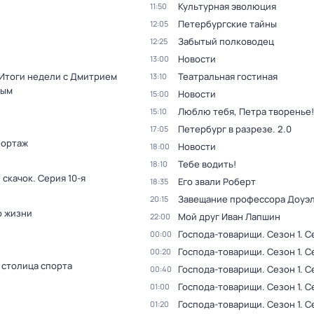
Культурная эволюция
11:50
Петербургские тайны
12:05
Забытый полководец
12:25
Новости
13:00
 Итоги недели с Дмитрием
Театральная гостиная
13:10
вым
Новости
15:00
Люблю тебя, Петра творенье!
15:10
Петербург в разрезе. 2.0
17:05
ортаж
Новости
18:00
Тебе водить!
18:10
 скачок
. Серия 10-я
Его звали Роберт
18:35
Завещание профессора Доуэ
20:15
о жизни
Мой друг Иван Лапшин
22:00
Господа-товарищи
. Сезон 1
. С
00:00
Господа-товарищи
. Сезон 1
. С
00:20
 столица спорта
Господа-товарищи
. Сезон 1
. С
00:40
Господа-товарищи
. Сезон 1
. С
01:00
Господа-товарищи
. Сезон 1
. С
01:20