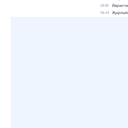
Йөрәктә
03:55
Җырлыйк
04:45