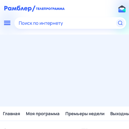
Поиск по интернету
Главная
Моя программа
Премьеры недели
Выходн