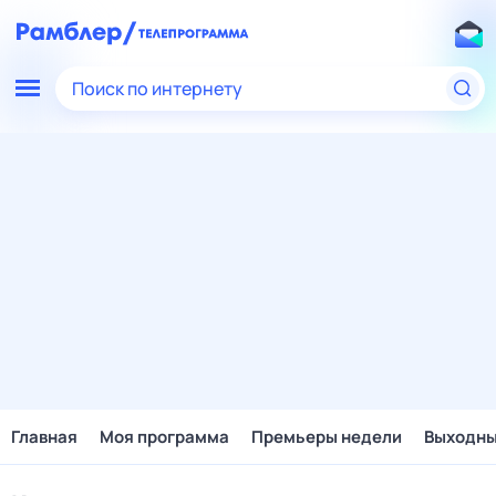
Поиск по интернету
Главная
Моя программа
Премьеры недели
Выходн