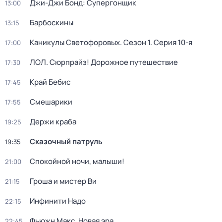
Джи-Джи Бонд: Супергонщик
13:00
Барбоскины
13:15
Каникулы Светофоровых
. Сезон 1
. Серия 10-я
17:00
ЛОЛ. Сюрпрайз! Дорожное путешествие
17:30
Край Бебис
17:45
Смешарики
17:55
Держи краба
19:25
Сказочный патруль
19:35
Спокойной ночи, малыши!
21:00
Гроша и мистер Ви
21:15
Инфинити Надо
22:15
Фьюжн Макс. Новая эра
22:45