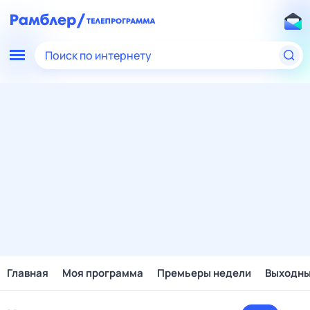
Поиск по интернету
Главная
Моя программа
Премьеры недели
Выходн