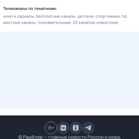
Телеканалы по тематикам:
кино и сериалы
бесплатные каналы
детские
спортивные
hd
местные каналы
познавательные
20 каналов
новостные
18
+
© Рамблер — главные новости России и мира,