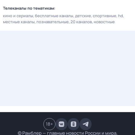
Телеканалы по тематикам:
кино и сериалы
бесплатные каналы
детские
спортивные
hd
местные каналы
познавательные
20 каналов
новостные
18
+
© Рамблер — главные новости России и мира,