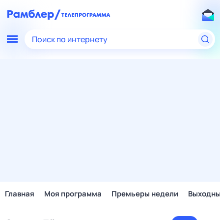
Поиск по интернету
Главная
Моя программа
Премьеры недели
Выходн