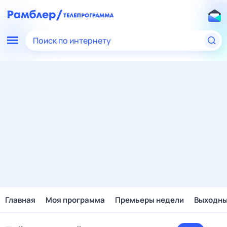
Поиск по интернету
Главная
Моя программа
Премьеры недели
Выходн