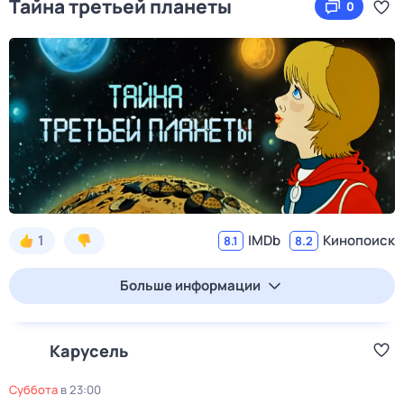
Тайна третьей планеты
0
1
IMDb
Кинопоиск
8.1
8.2
Больше информации
Карусель
суббота
в
23:00