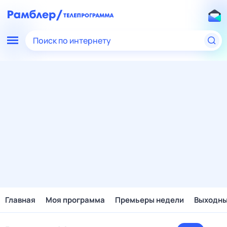
Поиск по интернету
Главная
Моя программа
Премьеры недели
Выходн