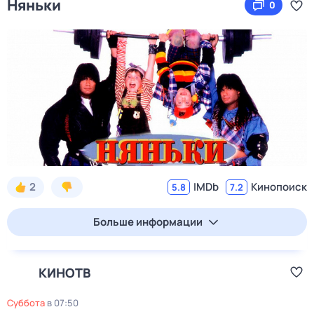
Няньки
0
2
IMDb
Кинопоиск
5.8
7.2
Больше информации
КИНОТВ
суббота
в
07:50