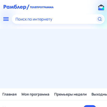
Поиск по интернету
Главная
Моя программа
Премьеры недели
Выходн