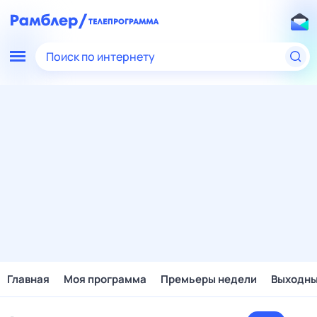
Поиск по интернету
Главная
Моя программа
Премьеры недели
Выходн