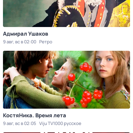
Адмирал Ушаков
9 авг, вс в 02:00
Ретро
КостяНика. Время лета
9 авг, вс в 02:05
Viju TV1000 русское