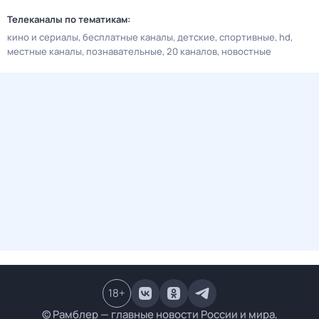
Телеканалы по тематикам:
кино и сериалы
бесплатные каналы
детские
спортивные
hd
местные каналы
познавательные
20 каналов
новостные
18
+
© Рамблер — главные новости России и мира,