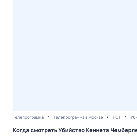
Телепрограмма
Телепрограмма в Москве
НСТ
Уб
Когда смотреть Убийство Кеннета Чемберл