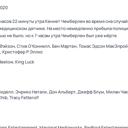
020
 5 часов 22 минуты утра Кеннет Чемберлен во время сна случа
медицинском датчике. На место немедленно прибыла полици
ью не было, но к 7 часам утра Чемберлен был уже мёртв
Фэйзон,
Стив О’Коннелл,
Бен Мартен,
Томас Эдсон МакЭлрой
,
Кристофер Р Эллис
 Beelow,
King Luck
Миделл,
Энрико Натали,
Дон Альберт,
Джефф Блум,
Милан Чак
Chib,
Tracy Fetterolf
ions Entertainment,
Marginal Mediaworks,
Redbird Entertainme