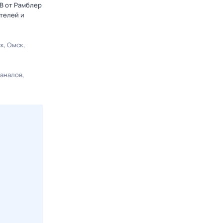
В от Рамблер
телей и
ск
Омск
каналов