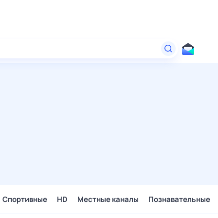
Спортивные
HD
Местные каналы
Познавательные