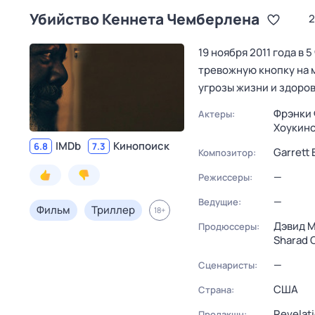
Убийство Кеннета Чемберлена
2
19 ноября 2011 года в
тревожную кнопку на 
угрозы жизни и здоров
Фрэнки 
Актеры:
Хоукинс
IMDb
Кинопоиск
6.8
7.3
Garrett
Композитор:
—
Режиссеры:
—
Ведущие:
Фильм
Триллер
18
+
Дэвид 
Продюссеры:
Sharad 
—
Сценаристы:
США
Страна:
Revelat
Продакшн: