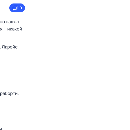
0
йно нажал
я. Никакой
,
Ларойс
раборти,
nt