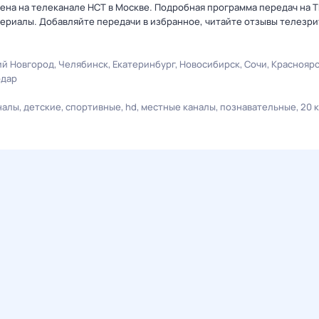
ена на телеканале НСТ в Москве. Подробная программа передач на Т
ериалы. Добавляйте передачи в избранное, читайте отзывы телезри
й Новгород
Челябинск
Екатеринбург
Новосибирск
Сочи
Краснояр
одар
налы
детские
спортивные
hd
местные каналы
познавательные
20 