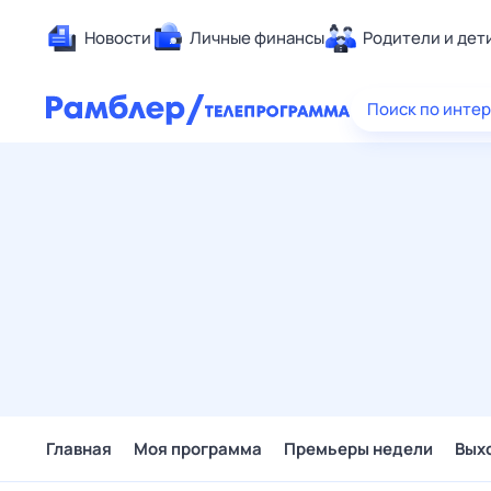
Новости
Личные финансы
Родители и дет
Здоровье
Поиск по инте
Развлечен
Дом и уют
Спорт
Карьера
Авто
Технологи
Жизненные
Сберегаем
Гороскопы
Главная
Моя программа
Премьеры недели
Вых