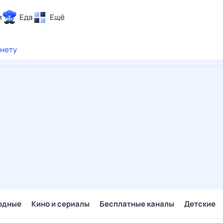
и
Еда
Ещё
Почта
рнету
ия и отдых
Поиск
Погода
ТВ-программа
и и тренды
 ситуации
 вместе
Помощь
одные
Кино и сериалы
Бесплатные каналы
Детские