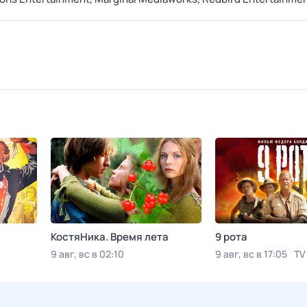
КостяНика. Время лета
9 рота
9 авг, вс в 02:10
9 авг, вс в 17:05
TV
Viju TV1000 русское