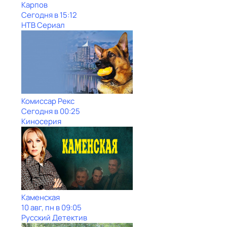
Карпов
Сегодня в 15:12
НТВ Сериал
Комиссар Рекс
Сегодня в 00:25
Киносерия
Каменская
10 авг, пн в 09:05
Русский Детектив