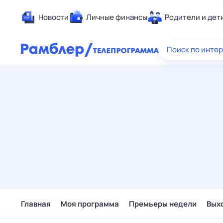
Новости
Личные финансы
Родители и дет
Здоровье
Поиск по инте
Развлечен
Дом и уют
Спорт
Карьера
Авто
Технологи
Жизненные
Сберегаем
Гороскопы
Главная
Моя программа
Премьеры недели
Вых