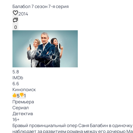
Балабол 7 сезон 7-я серия
2014
0
5.8
IMDb
6.6
Кинопоиск
5
1
Премьера
Сериал
Детектив
16
+
Бравый провинциальный опер Саня Балабин в одиночку 
наблюдает за развитием романа между его дочерью М