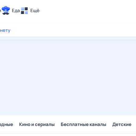
и
Еда
Ещё
Почта
рнету
ия и отдых
Поиск
Погода
ТВ-программа
и и тренды
 ситуации
 вместе
Помощь
одные
Кино и сериалы
Бесплатные каналы
Детские