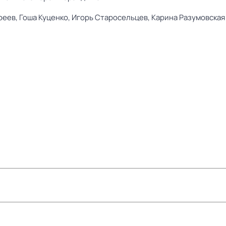
реев,
Гоша Куценко,
Игорь Старосельцев,
Карина Разумовская