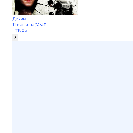
Дикий
11 авг, вт в 04:40
НТВ Хит