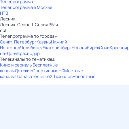
Телепрограмма
Телепрограмма в Москве
НТВ
Лесник
Лесник. Сезон 1. Серия 35-я
null
Телепрограмма по городам:
Санкт-Петербург
Казань
Нижний
Новгород
Челябинск
Екатеринбург
Новосибирск
Сочи
Красноя
на-Дону
Краснодар
Телеканалы по тематикам:
Кино и сериалы
Бесплатные
каналы
Детские
Спортивные
HD
Местные
каналы
Познавательные
20 каналов
Новостные