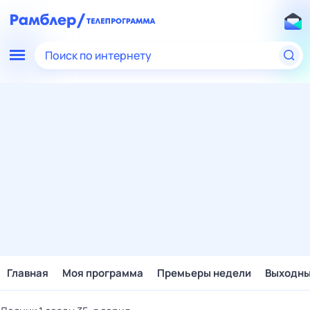
Поиск по интернету
Главная
Моя программа
Премьеры недели
Выходн