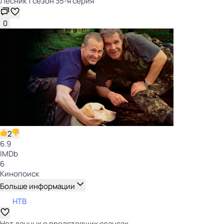
Лесник 1 сезон 35-я серия
0
2
6.9
IMDb
6
Кинопоиск
Больше информации
НТВ
Нет данных о предстоящих сеансах