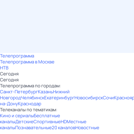
Телепрограмма
Телепрограмма в Москве
НТВ
Сегодня
Сегодня
Телепрограмма по городам:
Санкт-Петербург
Казань
Нижний
Новгород
Челябинск
Екатеринбург
Новосибирск
Сочи
Красноя
на-Дону
Краснодар
Телеканалы по тематикам:
Кино и сериалы
Бесплатные
каналы
Детские
Спортивные
HD
Местные
каналы
Познавательные
20 каналов
Новостные