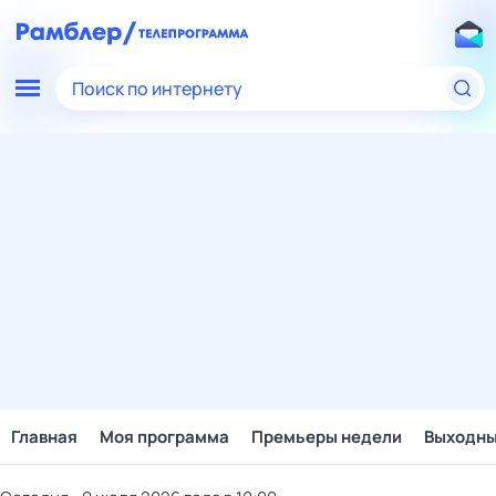
Поиск по интернету
Главная
Моя программа
Премьеры недели
Выходн