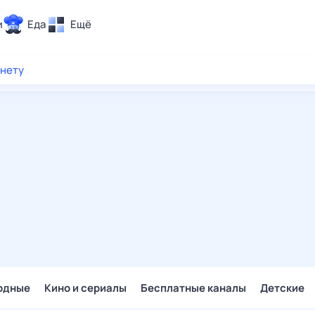
и
Еда
Ещё
Почта
рнету
ия и отдых
Поиск
Погода
ТВ-программа
и и тренды
 ситуации
 вместе
Помощь
одные
Кино и сериалы
Бесплатные каналы
Детские