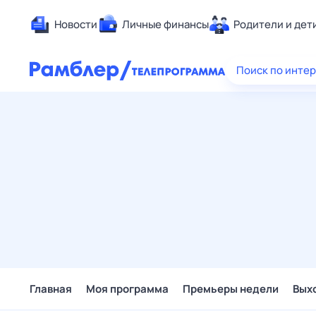
Новости
Личные финансы
Родители и дет
Здоровье
Поиск по инте
Развлечен
Дом и уют
Спорт
Карьера
Авто
Технологи
Жизненные
Сберегаем
Гороскопы
Главная
Моя программа
Премьеры недели
Вых