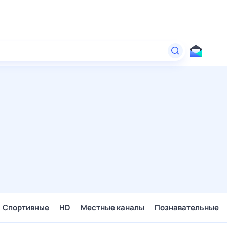
Спортивные
HD
Местные каналы
Познавательные