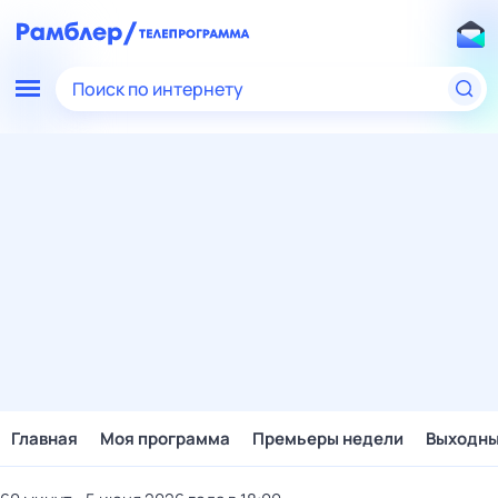
Поиск по интернету
Главная
Моя программа
Премьеры недели
Выходн