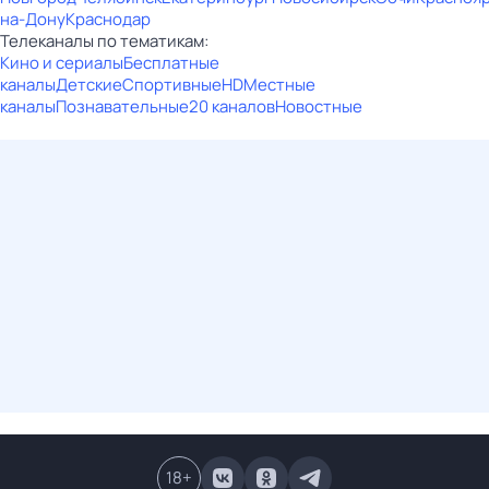
на-Дону
Краснодар
Телеканалы по тематикам:
Кино и сериалы
Бесплатные
каналы
Детские
Спортивные
HD
Местные
каналы
Познавательные
20 каналов
Новостные
18
+