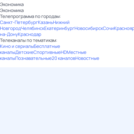
Экономика
Экономика
Телепрограмма по городам:
Санкт-Петербург
Казань
Нижний
Новгород
Челябинск
Екатеринбург
Новосибирск
Сочи
Красноя
на-Дону
Краснодар
Телеканалы по тематикам:
Кино и сериалы
Бесплатные
каналы
Детские
Спортивные
HD
Местные
каналы
Познавательные
20 каналов
Новостные