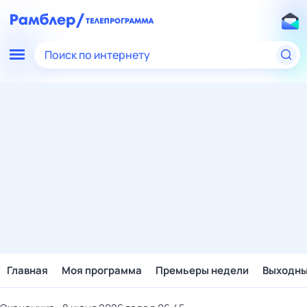
Поиск по интернету
Главная
Моя программа
Премьеры недели
Выходн