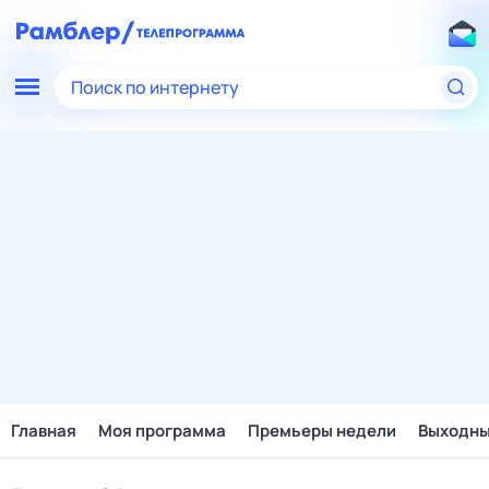
Поиск по интернету
Главная
Моя программа
Премьеры недели
Выходн