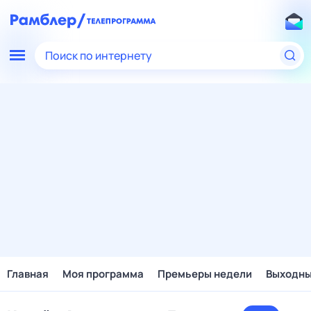
Поиск по интернету
Главная
Моя программа
Премьеры недели
Выходн