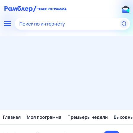
Поиск по интернету
Главная
Моя программа
Премьеры недели
Выходн