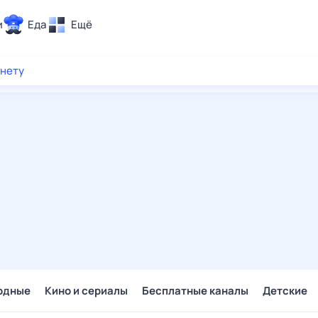
и
Еда
Ещё
Почта
рнету
ия и отдых
Поиск
Погода
ТВ-программа
и и тренды
 ситуации
 вместе
Помощь
одные
Кино и сериалы
Бесплатные каналы
Детские