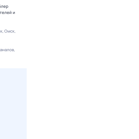
блер
телей и
ск
Омск
каналов