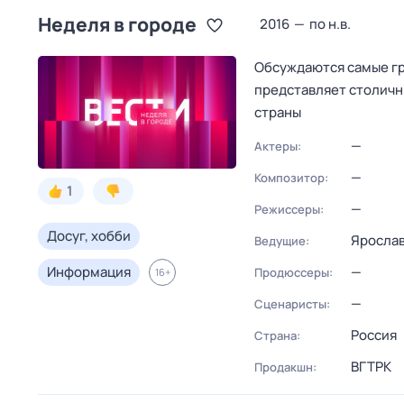
Неделя в городе
2016
—
по н.в.
Обсуждаются самые гр
представляет столичны
страны
—
Актеры:
—
Композитор:
1
—
Режиссеры:
Досуг, хобби
Ярослав
Ведущие:
Информация
—
Продюссеры:
16
+
—
Сценаристы:
Россия
Страна:
ВГТРК
Продакшн: