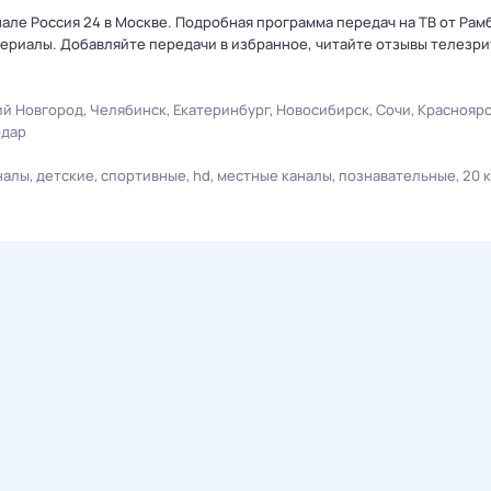
нале Россия 24 в Москве. Подробная программа передач на ТВ от Рам
ериалы. Добавляйте передачи в избранное, читайте отзывы телезри
й Новгород
Челябинск
Екатеринбург
Новосибирск
Сочи
Краснояр
одар
налы
детские
спортивные
hd
местные каналы
познавательные
20 