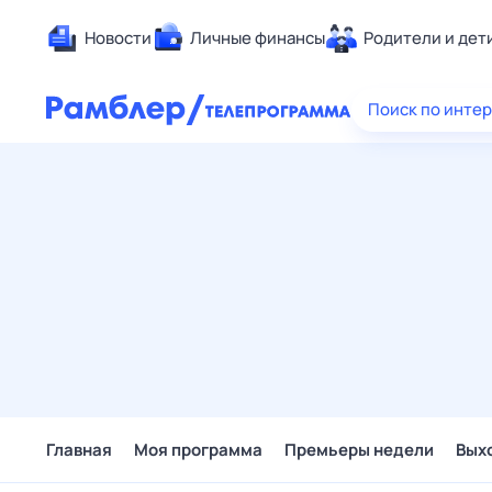
Новости
Личные финансы
Родители и дет
Здоровье
Поиск по инте
Развлечен
Дом и уют
Спорт
Карьера
Авто
Технологи
Жизненные
Сберегаем
Гороскопы
Главная
Моя программа
Премьеры недели
Вых