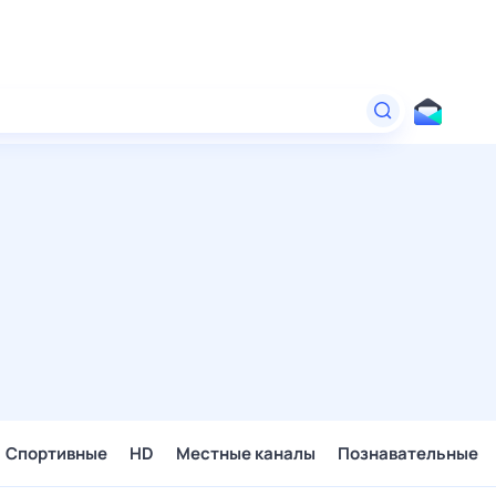
Спортивные
HD
Местные каналы
Познавательные