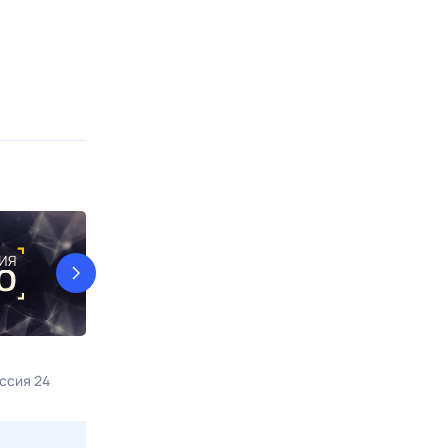
Ретроконцерт
Было время
ссия 24
8 авг, сб в 05:35
ТНВ
8 авг, сб в 06: