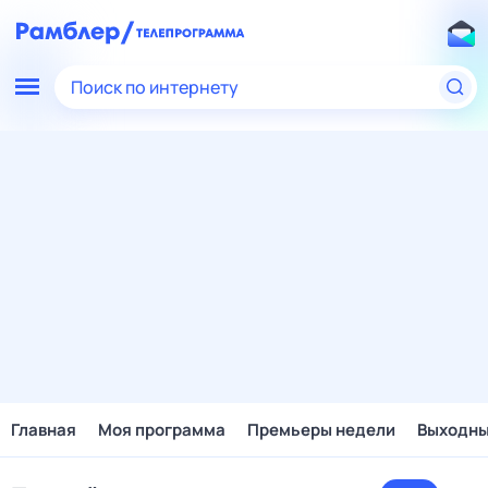
Поиск по интернету
Главная
Моя программа
Премьеры недели
Выходн