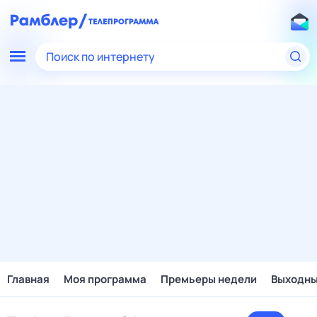
Поиск по интернету
Главная
Моя программа
Премьеры недели
Выходн