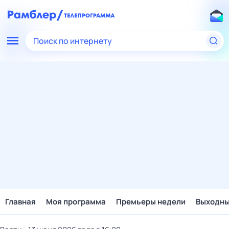
Поиск по интернету
Главная
Моя программа
Премьеры недели
Выходн