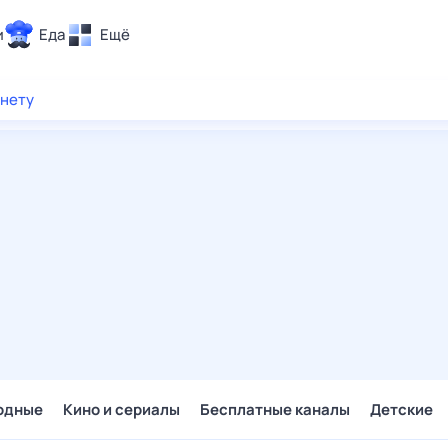
и
Еда
Ещё
Почта
рнету
ия и отдых
Поиск
Погода
ТВ-программа
и и тренды
 ситуации
 вместе
Помощь
одные
Кино и сериалы
Бесплатные каналы
Детские