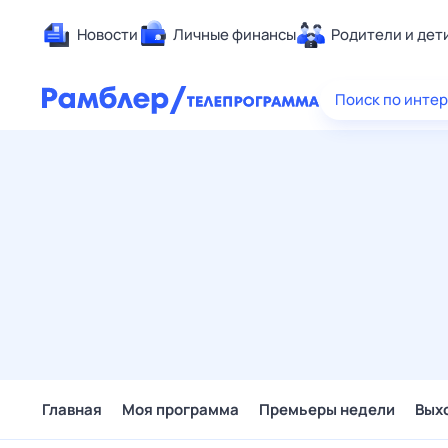
Новости
Личные финансы
Родители и дет
Здоровье
Поиск по инте
Развлечен
Дом и уют
Спорт
Карьера
Авто
Технологи
Жизненные
Сберегаем
Гороскопы
Главная
Моя программа
Премьеры недели
Вых