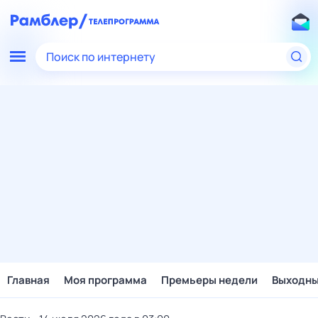
Поиск по интернету
Главная
Моя программа
Премьеры недели
Выходн