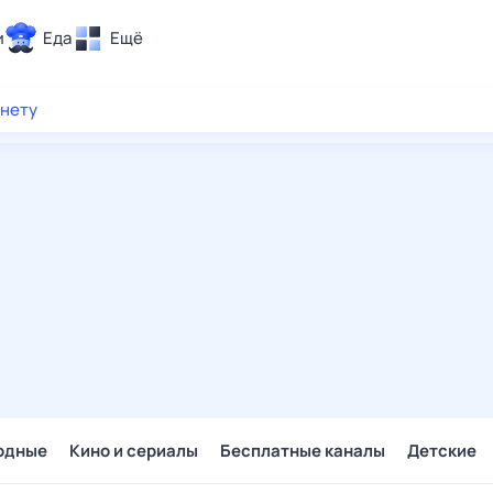
и
Еда
Ещё
Почта
рнету
ия и отдых
Поиск
Погода
ТВ-программа
и и тренды
 ситуации
 вместе
Помощь
одные
Кино и сериалы
Бесплатные каналы
Детские