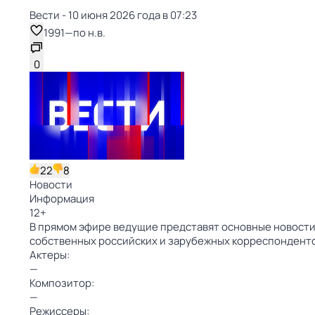
Вести - 10 июня 2026 года в 07:23
1991
—
по н.в.
0
22
8
Новости
Информация
12
+
В прямом эфире ведущие представят основные новости 
собственных российских и зарубежных корреспондент
Актеры:
—
Композитор:
—
Режиссеры: