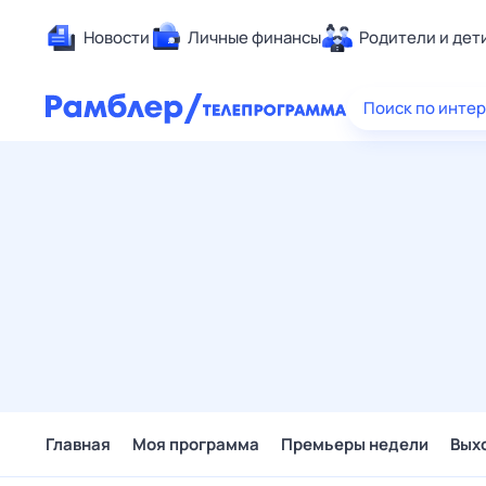
Новости
Личные финансы
Родители и дет
Здоровье
Поиск по инте
Развлечен
Дом и уют
Спорт
Карьера
Авто
Технологи
Жизненные
Сберегаем
Гороскопы
Главная
Моя программа
Премьеры недели
Вых