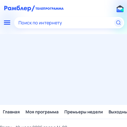
Поиск по интернету
Главная
Моя программа
Премьеры недели
Выходн