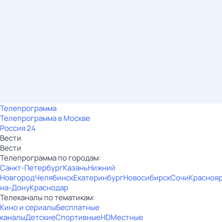
Телепрограмма
Телепрограмма в Москве
Россия 24
Вести
Вести
Телепрограмма по городам:
Санкт-Петербург
Казань
Нижний
Новгород
Челябинск
Екатеринбург
Новосибирск
Сочи
Красноя
на-Дону
Краснодар
Телеканалы по тематикам:
Кино и сериалы
Бесплатные
каналы
Детские
Спортивные
HD
Местные