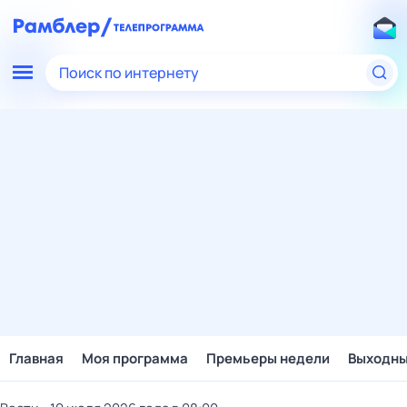
Поиск по интернету
Главная
Моя программа
Премьеры недели
Выходн