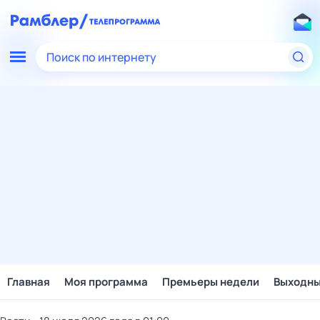
Поиск по интернету
Главная
Моя программа
Премьеры недели
Выходн