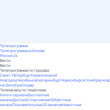
Телепрограмма
Телепрограмма в Москве
Россия 24
Вести
Вести
Телепрограмма по городам:
Санкт-Петербург
Казань
Нижний
Новгород
Челябинск
Екатеринбург
Новосибирск
Сочи
Красноя
на-Дону
Краснодар
Телеканалы по тематикам:
Кино и сериалы
Бесплатные
каналы
Детские
Спортивные
HD
Местные
каналы
Познавательные
20 каналов
Новостные