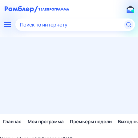
Поиск по интернету
Главная
Моя программа
Премьеры недели
Выходн