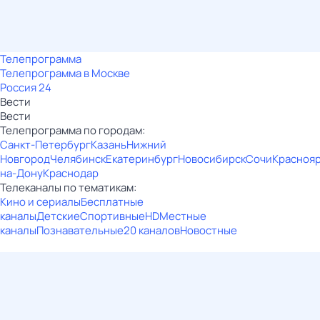
Телепрограмма
Телепрограмма в Москве
Россия 24
Вести
Вести
Телепрограмма по городам:
Санкт-Петербург
Казань
Нижний
Новгород
Челябинск
Екатеринбург
Новосибирск
Сочи
Красноя
на-Дону
Краснодар
Телеканалы по тематикам:
Кино и сериалы
Бесплатные
каналы
Детские
Спортивные
HD
Местные
каналы
Познавательные
20 каналов
Новостные