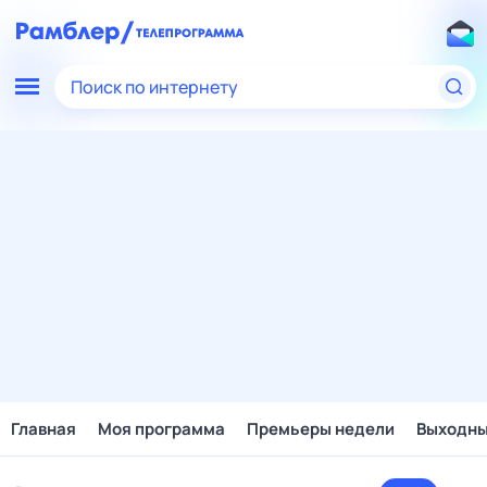
Поиск по интернету
Главная
Моя программа
Премьеры недели
Выходн