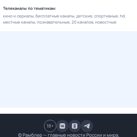
Телеканалы по тематикам:
кино и сериалы
бесплатные каналы
детские
спортивные
hd
местные каналы
познавательные
20 каналов
новостные
18
+
© Рамблер — главные новости России и мира,