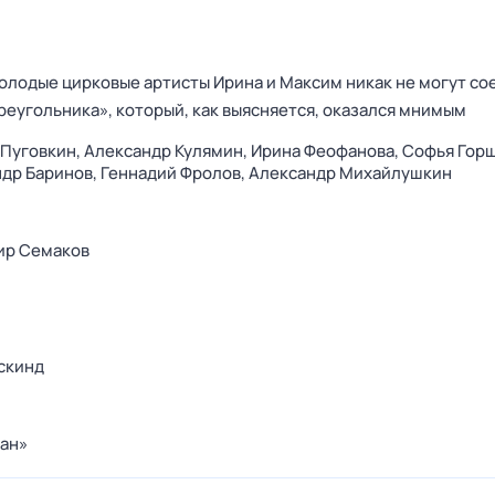
олодые цирковые артисты Ирина и Максим никак не могут со
реугольника», который, как выясняется, оказался мнимым
 Пуговкин,
Александр Кулямин,
Ирина Феофанова,
Софья Горш
др Баринов,
Геннадий Фролов,
Александр Михайлушкин
ир Семаков
скинд
ан»