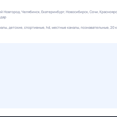
й Новгород
Челябинск
Екатеринбург
Новосибирск
Сочи
Краснояр
одар
налы
детские
спортивные
hd
местные каналы
познавательные
20 