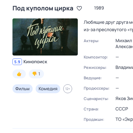
Под куполом цирка
1989
Любящие друг друга м
из-за пресловутого «т
Михаил
Актеры:
Алексан
—
Композитор:
Кинопоиск
5.9
Владим
Режиссеры:
1
—
Ведущие:
—
Фильм
Комедия
Продюссеры:
12
+
Яков Зи
Сценаристы:
СССР
Страна:
ТО «Экр
Продакшн: