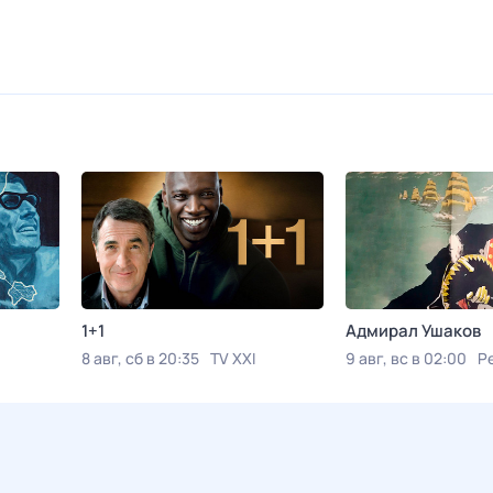
1+1
Адмирал Ушаков
8 авг, сб в 20:35
TV XXI
9 авг, вс в 02:00
Р