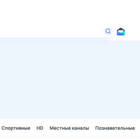
Спортивные
HD
Местные каналы
Познавательные