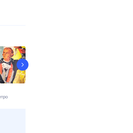
КостяНика. Время лета
9 рота
етро
9 авг, вс в 02:05
9 авг, вс в 17:0
Viju TV1000 русское