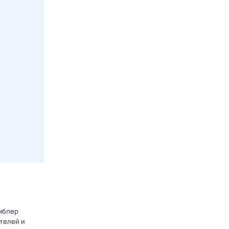
амблер
телей и