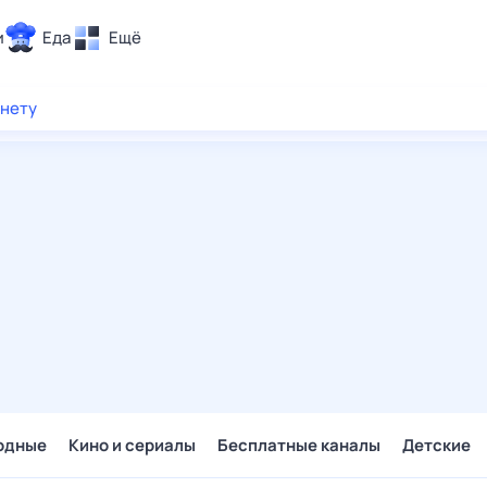
и
Еда
Ещё
Почта
рнету
ия и отдых
Поиск
Погода
ТВ-программа
и и тренды
 ситуации
 вместе
Помощь
одные
Кино и сериалы
Бесплатные каналы
Детские