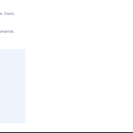
ск
Омск
каналов