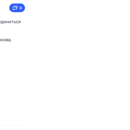
0
единиться
кова,