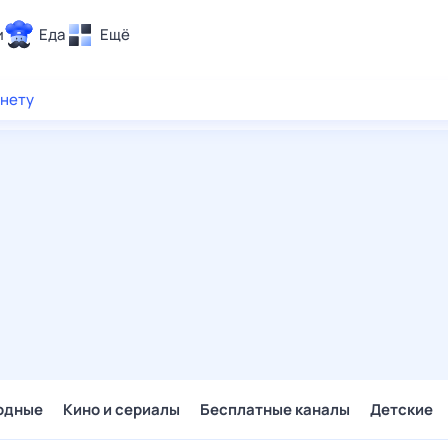
и
Еда
Ещё
Почта
рнету
ия и отдых
Поиск
Погода
ТВ-программа
и и тренды
 ситуации
 вместе
Помощь
одные
Кино и сериалы
Бесплатные каналы
Детские