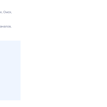
ск
Омск
каналов