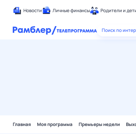
Новости
Личные финансы
Родители и дет
Здоровье
Поиск по инте
Развлечен
Дом и уют
Спорт
Карьера
Авто
Технологи
Жизненные
Сберегаем
Гороскопы
Главная
Моя программа
Премьеры недели
Вых