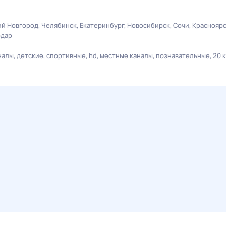
й Новгород
Челябинск
Екатеринбург
Новосибирск
Сочи
Краснояр
одар
налы
детские
спортивные
hd
местные каналы
познавательные
20 