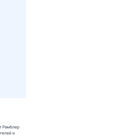
от Рамблер
телей и