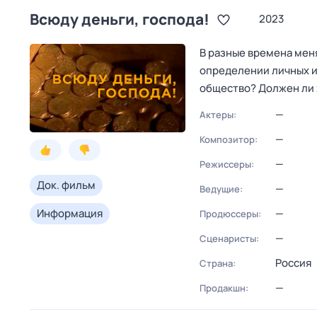
Всюду деньги, господа!
2023
В разные времена меня
определении личных и
общество? Должен ли 
—
Актеры:
—
Композитор:
—
Режиссеры:
Док. фильм
—
Ведущие:
Информация
—
Продюссеры:
—
Сценаристы:
Россия
Страна:
—
Продакшн: