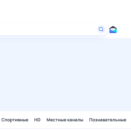
Спортивные
HD
Местные каналы
Познавательные