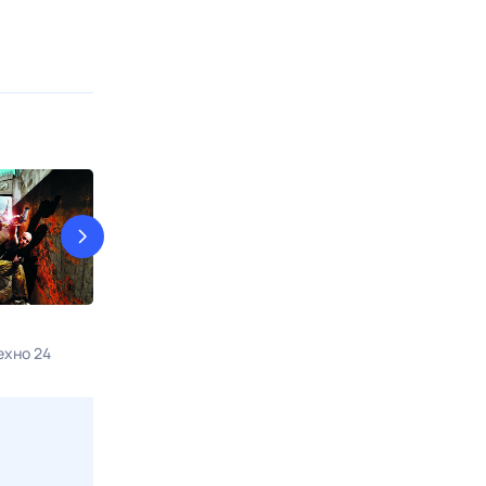
22 пули: Бессмертный
11-11-11
ехно 24
10 авг, пн в 23:00
КИНОТВ
11 авг, вт в 06: