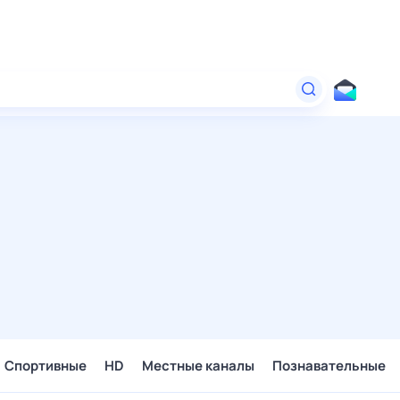
Спортивные
HD
Местные каналы
Познавательные