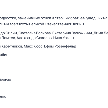
одростки, заменившие отцов и старших братьев, ушедших на 
лыми все тяготы Великой Отечественной войны
ндр Силин,
Светлана Волкова,
Екатерина Валюжинич,
Дима Ле
й Ломтев,
Александр Соколов,
Нина Ургант
 Каретников,
Макс Кюсс,
Ефим Розенфельд
Зобин
Лунгин
ан»