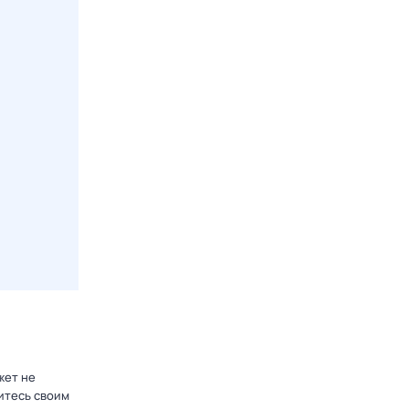
жет не
итесь своим