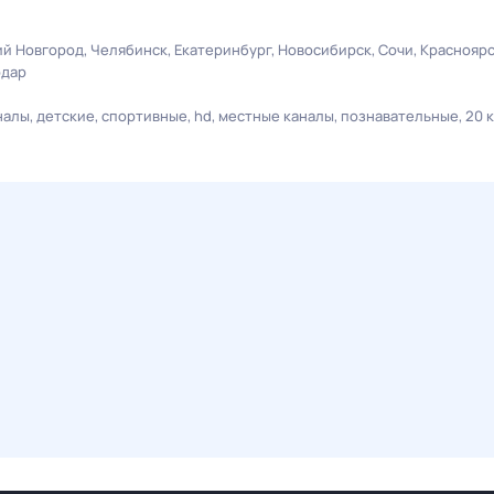
й Новгород
Челябинск
Екатеринбург
Новосибирск
Сочи
Краснояр
одар
налы
детские
спортивные
hd
местные каналы
познавательные
20 