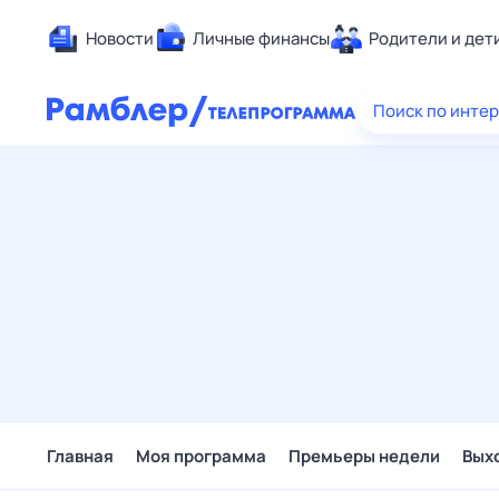
Новости
Личные финансы
Родители и дет
Здоровье
Поиск по инте
Развлечен
Дом и уют
Спорт
Карьера
Авто
Технологи
Жизненные
Сберегаем
Гороскопы
Главная
Моя программа
Премьеры недели
Вых