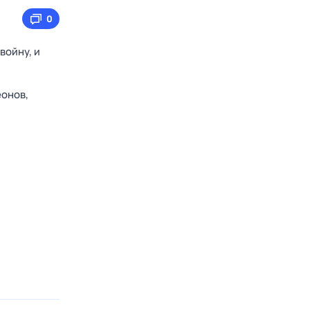
0
войну, и
онов,