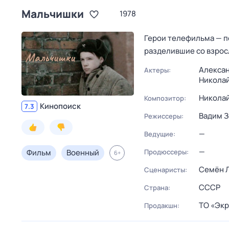
Мальчишки
1978
Герои телефильма — п
разделившие со взрос
Алекса
Актеры:
Никола
Николай
Композитор:
Кинопоиск
7.3
Вадим 
Режиссеры:
—
Ведущие:
—
Фильм
Военный
Продюссеры:
6
+
Семён 
Сценаристы:
СССР
Страна:
ТО «Экр
Продакшн: