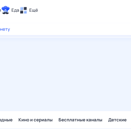
и
Еда
Ещё
Почта
рнету
ия и отдых
Поиск
Погода
ТВ-программа
и и тренды
 ситуации
 вместе
Помощь
одные
Кино и сериалы
Бесплатные каналы
Детские