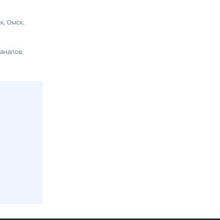
ск
Омск
каналов