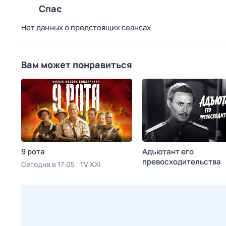
Спас
Нет данных о предстоящих сеансах
Вам может понравиться
9 рота
Адъютант его
превосходительства
Сегодня в 17:05
TV XXI
Сегодня в 17:05
Довери