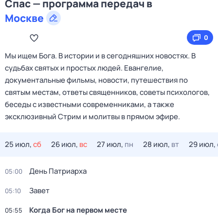
Спас — программа передач в
Москве
0
Мы ищем Бога. В истории и в сегодняшних новостях. В
судьбах святых и простых людей. Евангелие,
документальные фильмы, новости, путешествия по
святым местам, ответы священников, советы психологов,
беседы с известными современниками, а также
эксклюзивный Стрим и молитвы в прямом эфире.
25 июл,
сб
26 июл,
вс
27 июл,
пн
28 июл,
вт
29 июл,
День Патриарха
05:00
Зaвeт
05:10
Когда Бог на первом месте
05:55