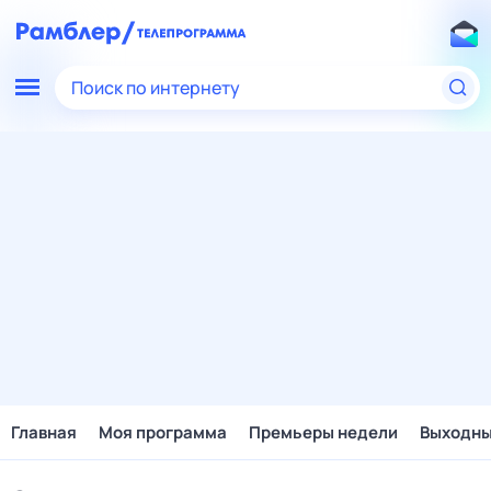
Поиск по интернету
Главная
Моя программа
Премьеры недели
Выходн