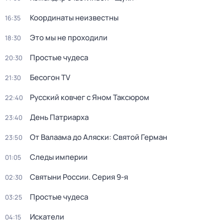
Координаты неизвестны
16:35
Это мы не проходили
18:30
Простые чудеса
20:30
Бесогон TV
21:30
Русский ковчег с Яном Таксюром
22:40
День Патриарха
23:40
От Валаама до Аляски: Святой Герман
23:50
Следы империи
01:05
Святыни России
. Серия 9-я
02:30
Простые чудеса
03:25
Искатели
04:15