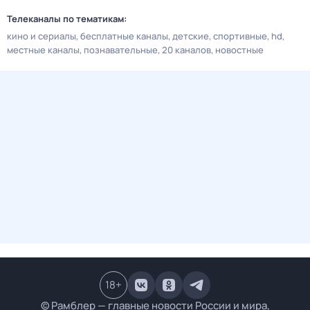
Телеканалы по тематикам:
кино и сериалы
бесплатные каналы
детские
спортивные
hd
местные каналы
познавательные
20 каналов
новостные
18
+
© Рамблер — главные новости России и мира,