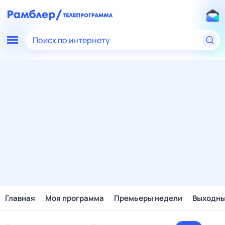
Поиск по интернету
Главная
Моя программа
Премьеры недели
Выходн