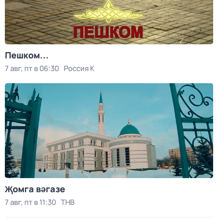
Пешком...
7 авг, пт в 06:30
Россия К
Җомга вәгазе
7 авг, пт в 11:30
ТНВ