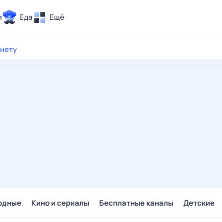
и
Еда
Ещё
Почта
рнету
ия и отдых
Поиск
Погода
ТВ-программа
и и тренды
 ситуации
 вместе
Помощь
одные
Кино и сериалы
Бесплатные каналы
Детские