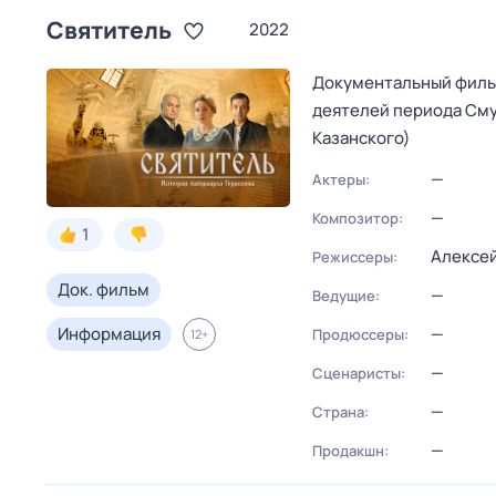
Святитель
2022
Документальный филь
деятелей периода Сму
Казанского)
—
Актеры:
—
Композитор:
1
Алексе
Режиссеры:
Док. фильм
—
Ведущие:
Информация
—
Продюссеры:
12
+
—
Сценаристы:
—
Страна:
—
Продакшн: