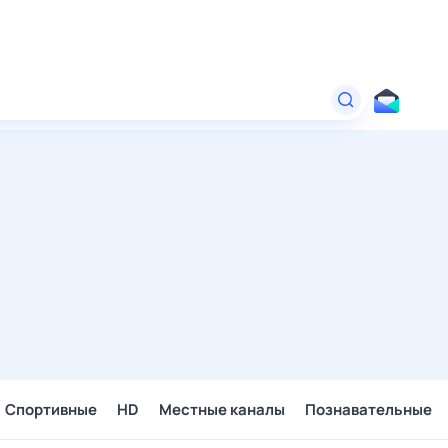
Спортивные
HD
Местные каналы
Познавательные