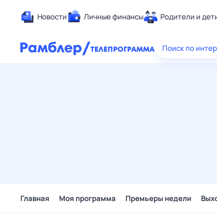
Новости
Личные финансы
Родители и дет
Здоровье
Поиск по инте
Развлечен
Дом и уют
Спорт
Карьера
Авто
Технологи
Жизненные
Сберегаем
Гороскопы
Главная
Моя программа
Премьеры недели
Вых