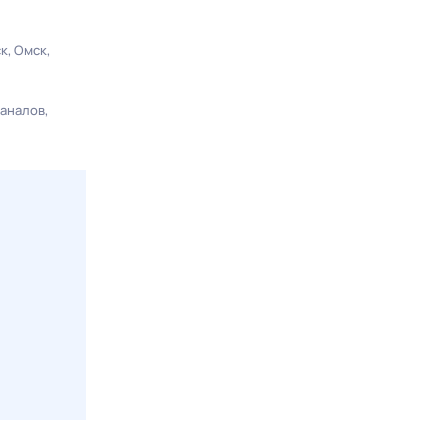
ск
Омск
каналов