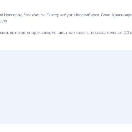
й Новгород
Челябинск
Екатеринбург
Новосибирск
Сочи
Краснояр
одар
налы
детские
спортивные
hd
местные каналы
познавательные
20 