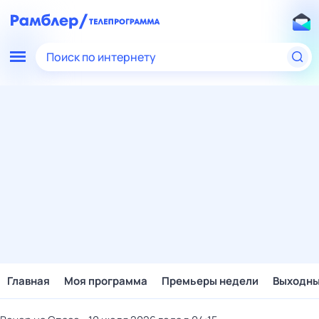
Поиск по интернету
Главная
Моя программа
Премьеры недели
Выходн