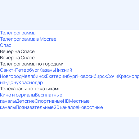
Телепрограмма
Телепрограмма в Москве
Спас
Вечер на Спасе
Вечер на Спасе
Телепрограмма по городам:
Санкт-Петербург
Казань
Нижний
Новгород
Челябинск
Екатеринбург
Новосибирск
Сочи
Красноя
на-Дону
Краснодар
Телеканалы по тематикам:
Кино и сериалы
Бесплатные
каналы
Детские
Спортивные
HD
Местные
каналы
Познавательные
20 каналов
Новостные