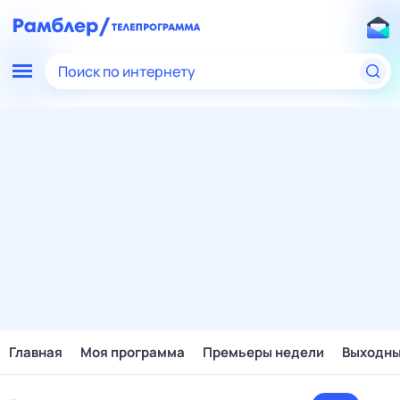
Поиск по интернету
Главная
Моя программа
Премьеры недели
Выходн