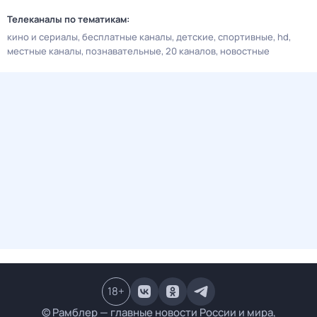
Телеканалы по тематикам:
кино и сериалы
бесплатные каналы
детские
спортивные
hd
местные каналы
познавательные
20 каналов
новостные
18
+
© Рамблер — главные новости России и мира,