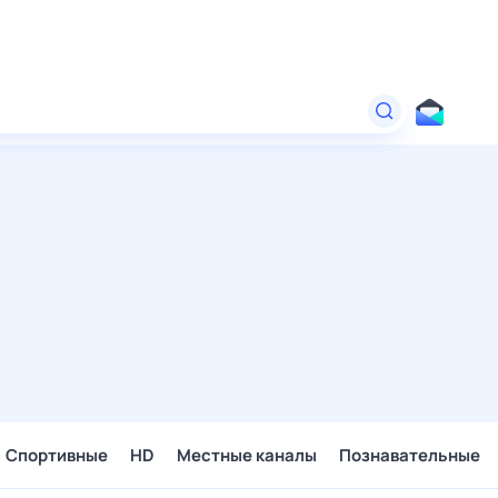
Спортивные
HD
Местные каналы
Познавательные