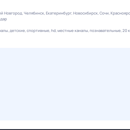
й Новгород
Челябинск
Екатеринбург
Новосибирск
Сочи
Краснояр
одар
налы
детские
спортивные
hd
местные каналы
познавательные
20 