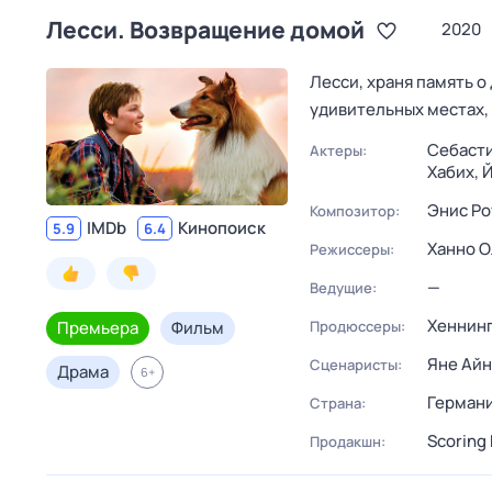
Лесси. Возвращение домой
2020
Лесси, храня память о
удивительных местах, 
Себасти
Актеры:
Хабих,
Й
Энис Р
Композитор:
IMDb
Кинопоиск
5.9
6.4
Ханно 
Режиссеры:
—
Ведущие:
Хеннин
Премьера
Фильм
Продюссеры:
Яне Айн
Сценаристы:
Драма
6
+
Герман
Страна:
Scoring 
Продакшн: