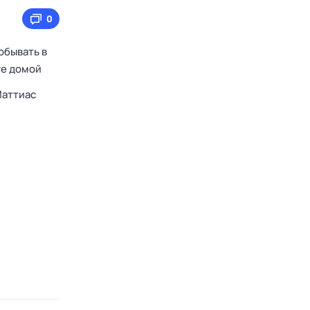
0
обывать в
ге домой
аттиас