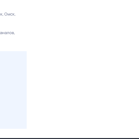
ск
Омск
каналов