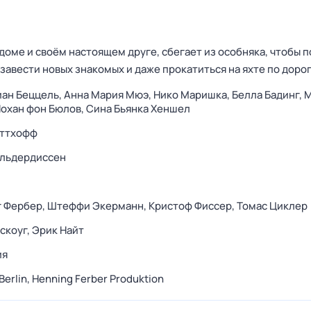
 доме и своём настоящем друге, сбегает из особняка, чтобы п
завести новых знакомых и даже прокатиться на яхте по доро
ан Беццель,
Анна Мария Мюэ,
Нико Маришка,
Белла Бадинг,
М
охан фон Бюлов,
Сина Бьянка Хеншел
оттхофф
Ольдердиссен
г Фербер,
Штеффи Экерманн,
Кристоф Фиссер,
Томас Циклер
скоуг,
Эрик Найт
ия
Berlin,
Henning Ferber Produktion