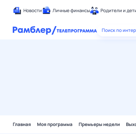
Новости
Личные финансы
Родители и дет
Здоровье
Поиск по инте
Развлечен
Дом и уют
Спорт
Карьера
Авто
Технологи
Жизненные
Сберегаем
Гороскопы
Главная
Моя программа
Премьеры недели
Вых