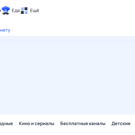
и
Еда
Ещё
Почта
рнету
ия и отдых
Поиск
Погода
ТВ-программа
и и тренды
 ситуации
 вместе
Помощь
одные
Кино и сериалы
Бесплатные каналы
Детские