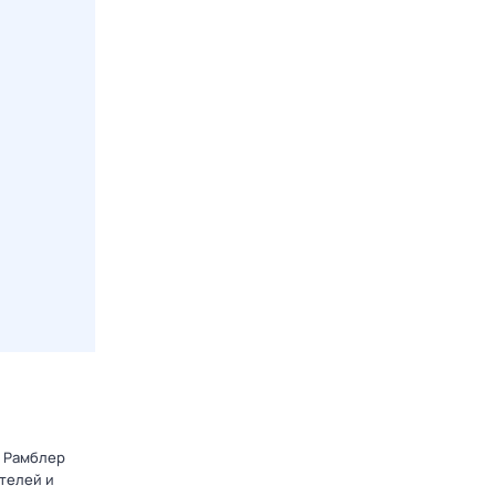
т Рамблер
телей и