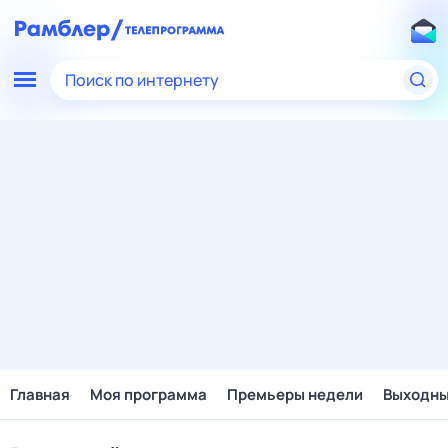
Поиск по интернету
Главная
Моя программа
Премьеры недели
Выходн