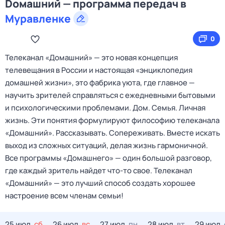
Dомашний — программа передач в
Муравленке
0
Телеканал «Домашний» — это новая концепция
телевещания в России и настоящая «энциклопедия
домашней жизни», это фабрика уюта, где главное —
научить зрителей справляться с ежедневными бытовыми
и психологическими проблемами. Дом. Семья. Личная
жизнь. Эти понятия формулируют философию телеканала
«Домашний». Рассказывать. Сопереживать. Вместе искать
выход из сложных ситуаций, делая жизнь гармоничной.
Все программы «Домашнего» — один большой разговор,
где каждый зритель найдет что‑то свое. Телеканал
«Домашний» — это лучший способ создать хорошее
настроение всем членам семьи!
25 июл,
сб
26 июл,
вс
27 июл,
пн
28 июл,
вт
29 июл,