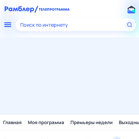
Поиск по интернету
Главная
Моя программа
Премьеры недели
Выходн