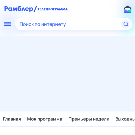
Поиск по интернету
Главная
Моя программа
Премьеры недели
Выходн