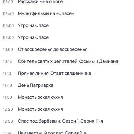
Расскажи мне о Боге
05:10
Мультфильмы на «Спасе»
05:40
Утро на Спасе
06:00
Утро на Спасе
08:00
От воскресенья до воскресенья
10:00
Обитель святых целителей Косьмы и Дамиана
10:15
Прямая линия. Ответ священника
11:10
Дeнь Патриаpха
11:40
Монастырская кухня
11:50
Монастырская кухня
12:20
Спас под берёзами
. Сезон 1
. Серия 11-я
12:50
Неизвестный солдат
. Серия 2-я
13:45