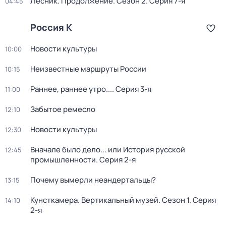
Лесник. Продолжение
. Сезон 2
. Серия 7-я
04:45
Россия К
Новости культуры
10:00
Неизвестные маршруты России
10:15
Раннее, раннее утро...
. Серия 3-я
11:00
Забытое ремесло
12:10
Новости культуры
12:30
Вначале было дело... или История русской
12:45
промышленности
. Серия 2-я
Почему вымерли неандертальцы?
13:15
Кунсткамера. Вертикальный музей
. Сезон 1
. Серия
14:10
2-я