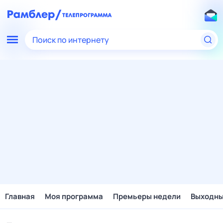
Поиск по интернету
Главная
Моя программа
Премьеры недели
Выходн