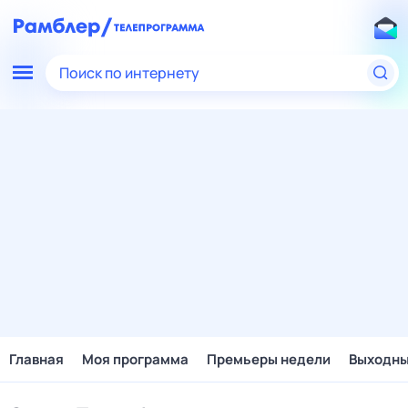
Поиск по интернету
Главная
Моя программа
Премьеры недели
Выходн