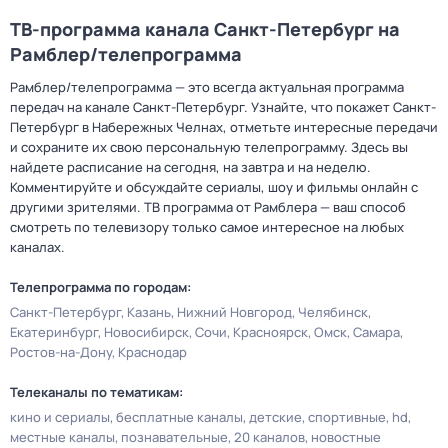
ТВ-программа канала Санкт-Петербург на
Рамблер/телепрограмма
Рамблер/телепрограмма — это всегда актуальная программа
передач на канале Санкт-Петербург. Узнайте, что покажет Санкт-
Петербург в Набережных Челнах, отметьте интересные передачи
и сохраните их свою персональную телепрограмму. Здесь вы
найдете расписание на сегодня, на завтра и на неделю.
Комментируйте и обсуждайте сериалы, шоу и фильмы онлайн с
другими зрителями. ТВ программа от Рамблера — ваш способ
смотреть по телевизору только самое интересное на любых
каналах.
Телепрограмма по городам:
Санкт-Петербург
Казань
Нижний Новгород
Челябинск
Екатеринбург
Новосибирск
Сочи
Красноярск
Омск
Самара
Ростов-на-Дону
Краснодар
Телеканалы по тематикам:
кино и сериалы
бесплатные каналы
детские
спортивные
hd
местные каналы
познавательные
20 каналов
новостные