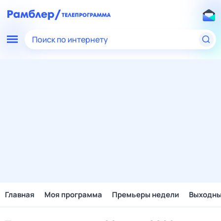
Поиск по интернету
Главная
Моя программа
Премьеры недели
Выходн