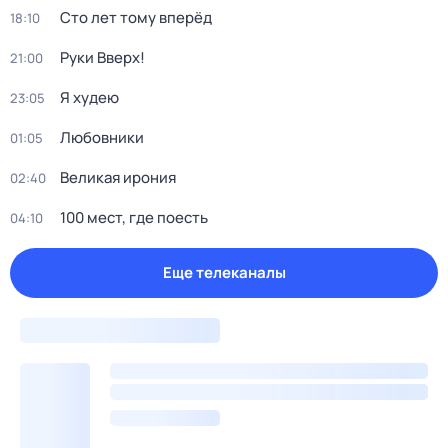
Сто лет тому вперёд
18:10
Руки Bвеpх!
21:00
Я худею
23:05
Любовники
01:05
Великая ирония
02:40
100 мест, где поесть
04:10
Еще телеканалы