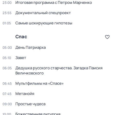
Итоговая программа с Петром Марченко
23:00
Докyментальный cпецпроект
23:55
Самые шoкиpующие гипотезы
01:05
Спас
День Патриарха
05:00
Завет
05:10
Дедушкa русского старчества. Загадка Паиcия
06:05
Величковского
Мультфильмы на «Спасе»
06:45
Метанойя
07:45
Простые чудеса
09:00
Божественная литургия
10:00