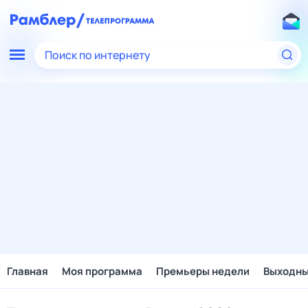
Поиск по интернету
Главная
Моя программа
Премьеры недели
Выходн