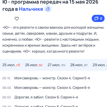
Ю - программа передач на 15 мая 2026
года в
Нальчике
0
«Ю» – это реалити о самом важном для молодой женщины:
семье, детях, свекровях, мамах, друзьях и подругах. И,
конечно, о любви. «Ю» - реалити с настоящими людьми,
искренними и яркими эмоциями. Здесь нет актёров и
сценариев. «Ю»: хорошо, когда много реалити!
25 июл,
сб
26 июл,
вс
27 июл,
пн
28 июл,
вт
29 июл,
Моя свекровь — монстр
. Сезон 4
. Серия 5-я
05:10
Моя свекровь — монстр
. Сезон 4
. Серия 6-я
06:00
Дорогая, я забил
. Сезон 6
. Серия 4-я
06:55
Дорогая, я забил
. Сезон 6
. Серия 5-я
08:20