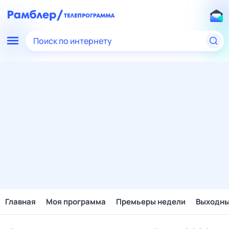
Поиск по интернету
Главная
Моя программа
Премьеры недели
Выходн